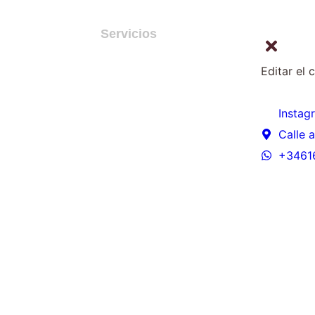
sotros
Servicios
Contacto
Editar el 
Instag
Calle 
+3461