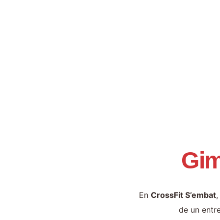
Gim
En
CrossFit S’embat
,
de un entre