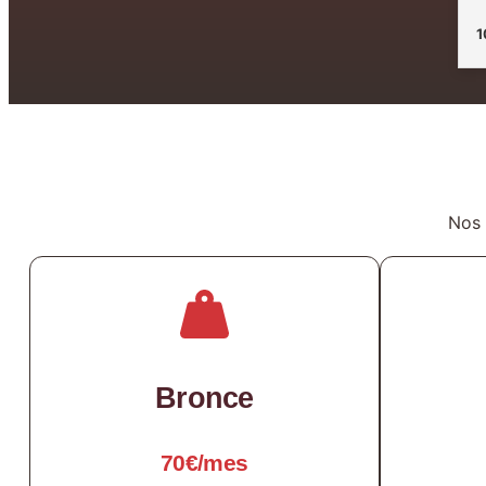
1
Nos 
Bronce
70€/mes