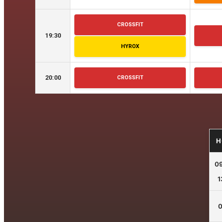
CROSSFIT
19:30
HYROX
20:00
CROSSFIT
H
09
1
0