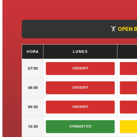
🏋️
OPEN 
HORA
LUNES
07:00
CROSSFIT
08:00
CROSSFIT
09:30
CROSSFIT
10:30
GYMNASTICS