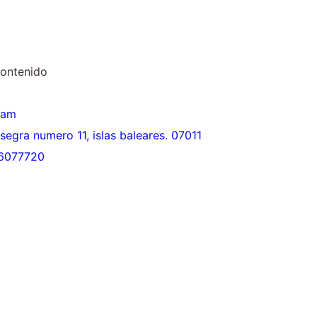
contenido
ram
asegra numero 11, islas baleares. 07011
6077720